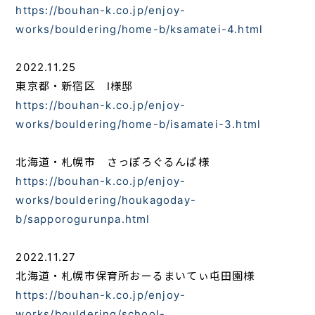
https://bouhan-k.co.jp/enjoy-
works/bouldering/home-b/ksamatei-4.html
2022.11.25
東京都・新宿区 I様邸
https://bouhan-k.co.jp/enjoy-
works/bouldering/home-b/isamatei-3.html
北海道・札幌市 さっぽろぐるんぱ様
https://bouhan-k.co.jp/enjoy-
works/bouldering/houkagoday-
b/sapporogurunpa.html
2022.11.27
北海道・札幌市保育所おーるまいてぃ屯田園様
https://bouhan-k.co.jp/enjoy-
works/bouldering/school-