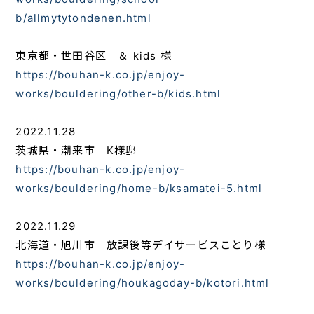
b/allmytytondenen.html
東京都・世田谷区 ＆ kids 様
https://bouhan-k.co.jp/enjoy-
works/bouldering/other-b/kids.html
2022.11.28
茨城県・潮来市 K様邸
https://bouhan-k.co.jp/enjoy-
works/bouldering/home-b/ksamatei-5.html
2022.11.29
北海道・旭川市 放課後等デイサービスことり様
https://bouhan-k.co.jp/enjoy-
works/bouldering/houkagoday-b/kotori.html