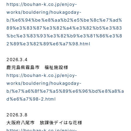
https://bouhan-k.co.jp/enjoy-
works/bouldering/houkagoday-
b/%e6%94%be%e8%aa%b2%e5%be%8c%e7%ad%
89%e3%83%87%e3%82%a4%e3%82%b5%e3%83
%bc%e3%83%93%e3%82%b9%e3%81%86%e3%8
2%89%e3%82%89%e6%a7%98.html
2026.3.4
鹿児島県霧島市 福祉施設様
https://bouhan-k.co.jp/enjoy-
works/bouldering/houkagoday-
b/%e7%a6%8f%e7%a5%89%e6%96%bd%e8%a8%a
d%e6%a7%98-2.html
2026.3.8
大阪府八尾市 放課後デイはな花様
https://bouhan-k.co.jp/enjoy-