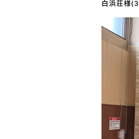
白浜荘様(3