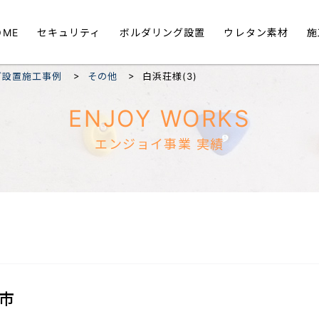
OME
セキュリティ
ボルダリング設置
ウレタン素材
施
>
>
グ設置施工事例
その他
白浜荘様(3)
ENJOY WORKS
エンジョイ事業 実績
市