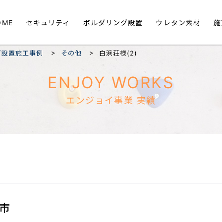
OME
セキュリティ
ボルダリング設置
ウレタン素材
施
>
>
グ設置施工事例
その他
白浜荘様(2)
ENJOY WORKS
エンジョイ事業 実績
市