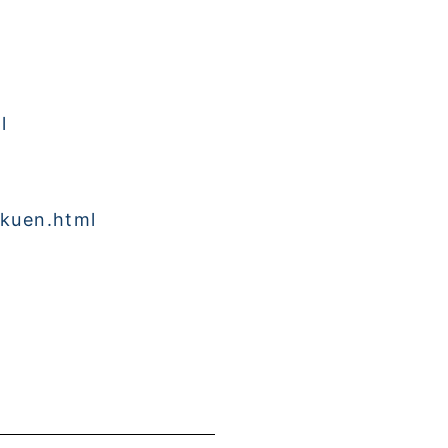
l
ikuen.html