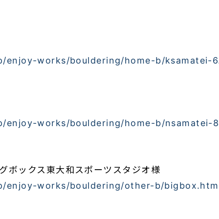
jp/enjoy-works/bouldering/home-b/ksamatei-6
jp/enjoy-works/bouldering/home-b/nsamatei-8
グボックス東大和スポーツスタジオ様
jp/enjoy-works/bouldering/other-b/bigbox.htm