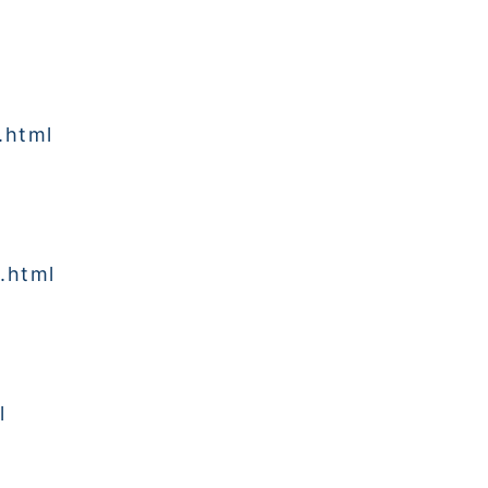
.html
.html
l