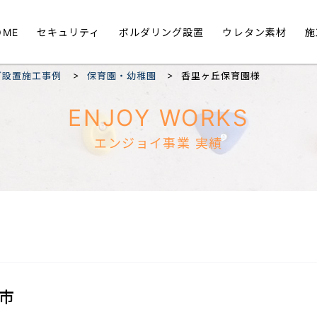
OME
セキュリティ
ボルダリング設置
ウレタン素材
施
>
>
グ設置施工事例
保育園・幼稚園
香里ヶ丘保育園様
ENJOY WORKS
エンジョイ事業 実績
市