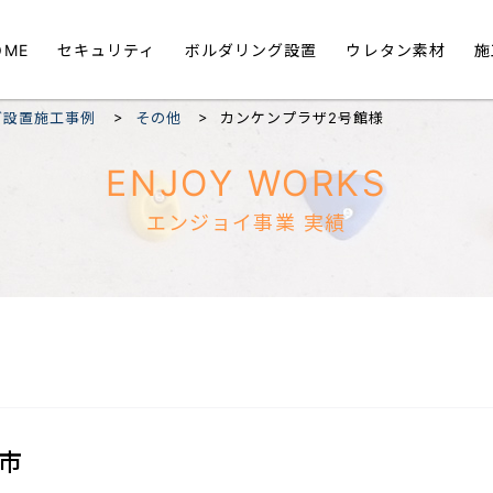
OME
セキュリティ
ボルダリング設置
ウレタン素材
施
>
>
グ設置施工事例
その他
カンケンプラザ2号館様
ENJOY WORKS
エンジョイ事業 実績
市