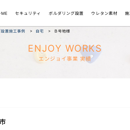
OME
セキュリティ
ボルダリング設置
ウレタン素材
施
>
>
グ設置施工事例
自宅
Ｂ号地様
ENJOY WORKS
エンジョイ事業 実績
市