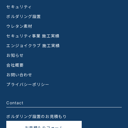
個人情報保護規程をはじめとする社内規程を整備
セキュリティ
し、これらを適正に運用します。
・当社は、お客様の個人情報への不正アクセス、
ボルダリング設置
個人情報の改ざん、紛失、漏えい等のリスクに対
ウレタン素材
し、必要かつ適切な安全対策を講じます。
セキュリティ事業 施工実績
・当社は、お客様の個人情報の保護を徹底するた
め、個人情報保護管理者を定めます。また、 従業
エンジョイクラブ 施工実績
者の教育・啓蒙に努め、個人情報保護意識を高め
お知らせ
るとともに、個人情報の安全管理が図られるよう
従業者に対し必要かつ適切な監督を行います。
会社概要
・当社は、お客様の個人情報の保護を徹底するた
お問い合わせ
め、個人情報保護管理者を定めます。また、 従業
プライバシーポリシー
者の教育・啓蒙に努め、個人情報保護意識を高め
るとともに、個人情報の安全管理が図られるよう
従業者に対し必要かつ適切な監督を行います。
Contact
ボルダリング設置のお見積もり
5.個人情報の第三者への提供等について
当社は、お客様から同意をいただいた場合、法令
お見積もりフォーム