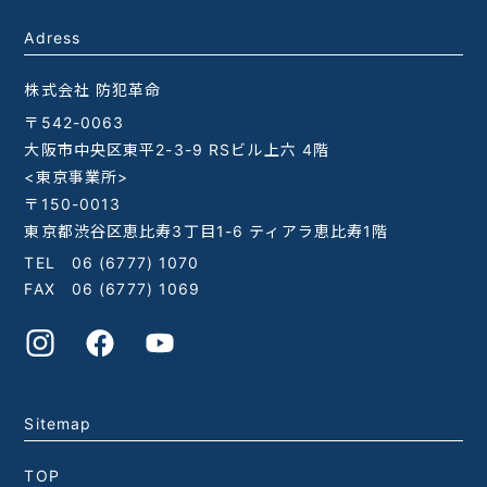
で取得・利用いたします。
Adress
・本サービスに関する顧客管理。
・本サービスの契約、設計、施工、アフターサー
株式会社 防犯革命
ビスを行うため。
・お客様からの問い合わせ、見積もり、資料請求
〒542-0063
等に対応するため。
大阪市中央区東平2-3-9 RSビル上六 4階
・アンケート、ご意見、ご感想の依頼。
<東京事業所>
・本サービスの運営上必要な事項のご連絡、その
〒150-0013
他サービスに関する各種資料等のお届けや郵送。
東京都渋谷区恵比寿3丁目1-6 ティアラ恵比寿1階
・その他当社の定款に定める事業における資料。
TEL
06 (6777) 1070
・業務を円滑に遂行するため、工事協力会社に業
FAX 06 (6777) 1069
務の一部を委託することが有ります。このため必
要な範囲で委託先へ個人情報を提供する場合が有
ります。
Sitemap
4.個人情報に関する安全対策について
・当社は、お客様の個人情報を保護するために、
TOP